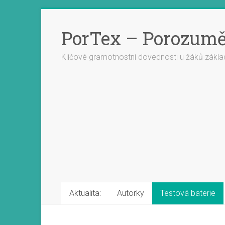
PorTex – Porozumě
Klíčové gramotnostní dovednosti u žáků zákla
Aktualita:
Autorky
Testová baterie