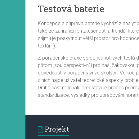
Testová baterie
Koncepce a příprava baterie vychází z analytic
také ze zahraničních zkušeností a trendů, které
zájmu je poskytnout větší prostor pro hodnoce
textům).
Z poradenské praxe se do jednotlivých testů dos
přitom jsou perspektivní i pro naši žákovskou 
dovedností v poradenství ve školství. Velkou p
z nich najde uživatel teoretické aspekty probl
Druhá část manuálu představuje proces přípra
standardizace, výsledky pro zpracování norem
Projekt