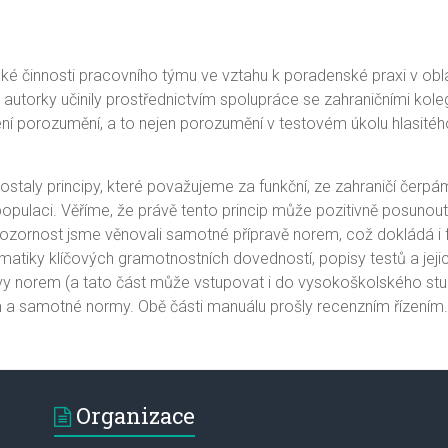
ké činnosti pracovního týmu ve vztahu k poradenské praxi v obla
 autorky učinily prostřednictvím spolupráce se zahraničními kole
ní porozumění, a to nejen porozumění v testovém úkolu hlasitéh
taly principy, které považujeme za funkční, ze zahraničí čerpáme 
populaci. Věříme, že právě tento princip může pozitivně posunou
ozornost jsme věnovali samotné přípravě norem, což dokládá i fa
ematiky klíčových gramotnostních dovedností, popisy testů a jeji
vy norem (a tato část může vstupovat i do vysokoškolského stu
 a samotné normy. Obě části manuálu prošly recenzním řízením.
Organizace