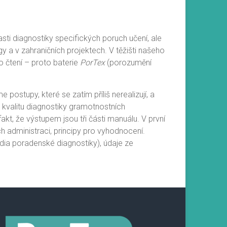
sti diagnostiky specifických poruch učení, ale
gy a v zahraničních projektech. V těžišti našeho
o čtení – proto baterie
PorTex
(porozumění
postupy, které se zatím příliš nerealizují, a
t kvalitu diagnostiky gramotnostních
kt, že výstupem jsou tři části manuálu. V první
ch administraci, principy pro vyhodnocení.
dia poradenské diagnostiky), údaje ze